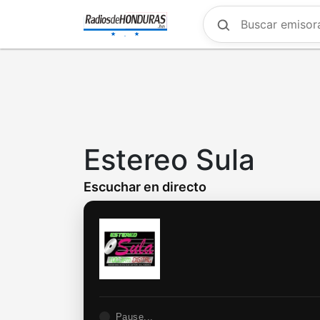
Skip
to
main
content
Estereo Sula
Escuchar en directo
Pause...