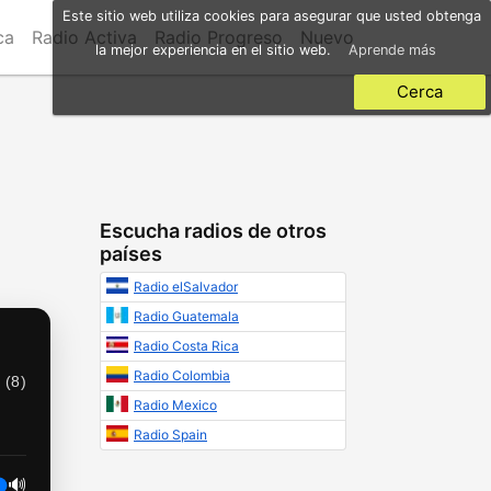
Este sitio web utiliza cookies para asegurar que usted obtenga
ca
Radio Activa
Radio Progreso
Nuevo
la mejor experiencia en el sitio web.
Aprende más
Cerca
Escucha radios de otros
países
Radio elSalvador
Radio Guatemala
Radio Costa Rica
Radio Colombia
 (
8
)
Radio Mexico
Radio Spain
🔊