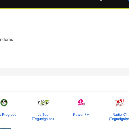
onduras
o Progreso
La Top
Power FM
Radio XY
(Tegucigalpa)
(Tegucigalp