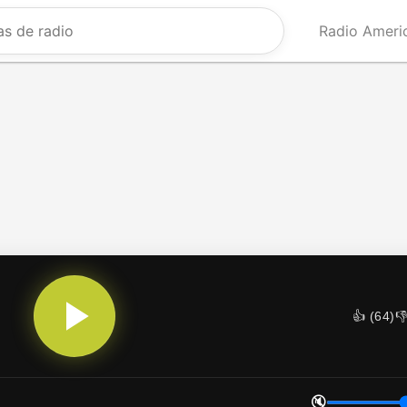
Radio Ameri
👍 (
64
)
👎
🔇