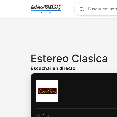
Skip
to
main
content
Estereo Clasica
Escuchar en directo
Pause...