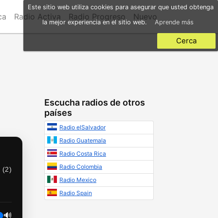
Este sitio web utiliza cookies para asegurar que usted obtenga
ca
Radio Activa
Radio Progreso
Nuevo
la mejor experiencia en el sitio web.
Aprende más
Cerca
Escucha radios de otros
países
Radio elSalvador
Radio Guatemala
Radio Costa Rica
Radio Colombia
 (
2
)
Radio Mexico
Radio Spain
🔊