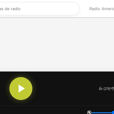
Radio Ameri
👍 (
29
)
👎
🔇